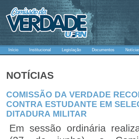
Início
Institucional
Legislação
Documentos
Notícia
NOTÍCIAS
COMISSÃO DA VERDADE RECO
CONTRA ESTUDANTE EM SELE
DITADURA MILITAR
Em sessão ordinária realiza